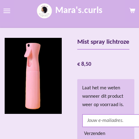
Ga
Mara's.curls
direct
naar
de
hoofdinhoud
Mist spray lichtroze
€ 8,50
Laat het me weten
wanneer dit product
weer op voorraad is.
Verzenden