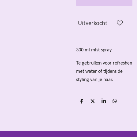
Uitverkocht
300 ml mist spray.
Te gebruiken voor refreshen
met water of tijdens de
styling van je haar.
D
D
S
D
e
e
h
e
l
e
a
l
e
l
r
e
n
e
n