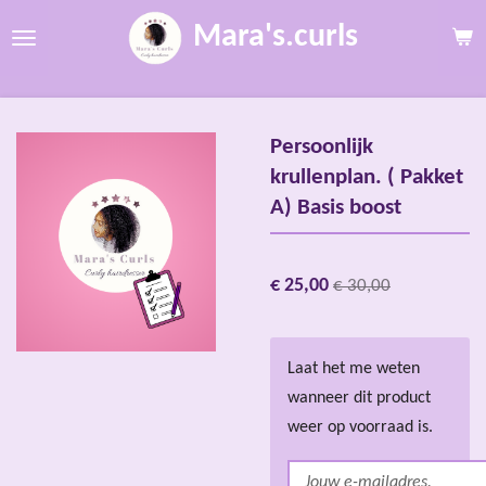
Ga
Mara's.curls
direct
naar
de
hoofdinhoud
Persoonlijk
krullenplan. ( Pakket
A) Basis boost
€ 25,00
€ 30,00
Laat het me weten
wanneer dit product
weer op voorraad is.