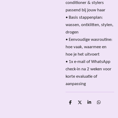
conditioner & stylers
passend bij jouw haar
• Basis stappenplan:
wassen, ontklitten, stylen,
drogen
• Eenvoudige wasroutine:
hoe vaak, waarmee en
hoe je het uitvoert
• 1x e-mail of WhatsApp
check-in na 2 weken voor
korte evaluatie of
aanpassing
D
D
S
D
e
e
h
e
l
e
a
l
e
l
r
e