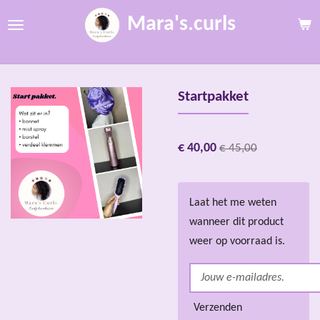
Ga
Mara's.curls
direct
naar
de
hoofdinhoud
Startpakket
€ 40,00
€ 45,00
Laat het me weten
wanneer dit product
weer op voorraad is.
Verzenden