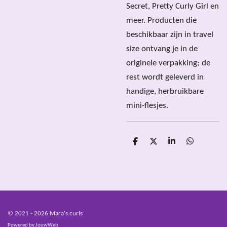
Secret, Pretty Curly Girl en
meer. Producten die
beschikbaar zijn in travel
size ontvang je in de
originele verpakking; de
rest wordt geleverd in
handige, herbruikbare
mini-flesjes.
D
D
S
D
e
e
h
e
l
e
a
l
e
l
r
e
n
e
n
© 2021 - 2026 Mara's.curls
Powered by
JouwWeb