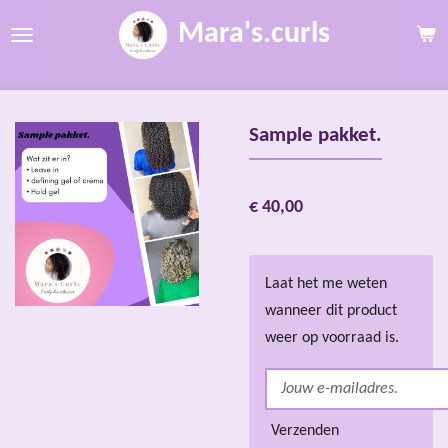
Ga
Mara's.curls
direct
naar
de
hoofdinhoud
Sample pakket.
€ 40,00
Laat het me weten
wanneer dit product
weer op voorraad is.
Verzenden